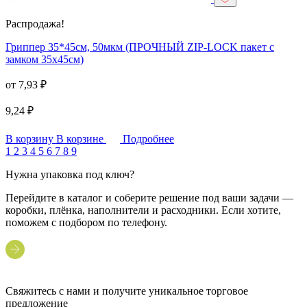
Распродажа!
Гриппер 35*45см, 50мкм (ПРОЧНЫЙ ZIP-LOCK пакет с
замком 35х45см)
от
7,93
₽
9,24
₽
В корзину
В корзине
Подробнее
1
2
3
4
5
6
7
8
9
Нужна упаковка под ключ?
Перейдите в каталог и соберите решение под ваши задачи —
коробки, плёнка, наполнители и расходники. Если хотите,
поможем с подбором по телефону.
Свяжитесь с нами и получите уникальное торговое
предложение