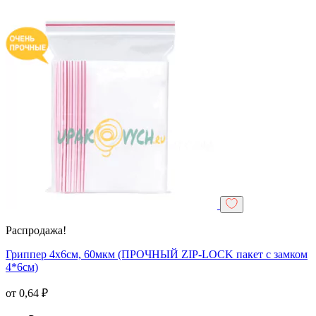
Распродажа!
Гриппер 4х6см, 60мкм (ПРОЧНЫЙ ZIP-LOCK пакет с замком
4*6см)
от
0,64
₽