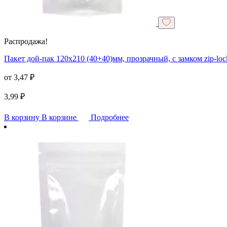
Распродажа!
Пакет дой-пак 120х210 (40+40)мм, прозрачный, с замком zip-loc
от
3,47
₽
3,99
₽
В корзину
В корзине
Подробнее