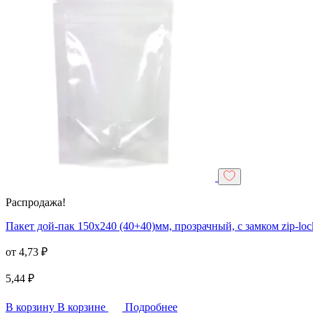
Распродажа!
Пакет дой-пак 150х240 (40+40)мм, прозрачный, с замком zip-loc
от
4,73
₽
5,44
₽
В корзину
В корзине
Подробнее