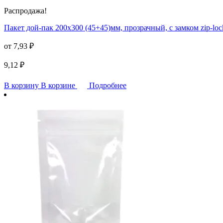
Распродажа!
Пакет дой-пак 200х300 (45+45)мм, прозрачный, с замком zip-loc
от
7,93
₽
9,12
₽
В корзину
В корзине
Подробнее