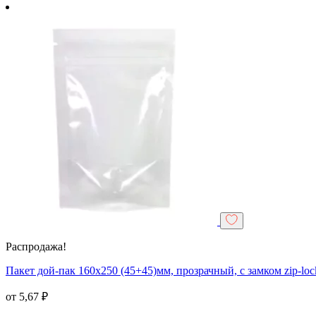
Распродажа!
Пакет дой-пак 160х250 (45+45)мм, прозрачный, с замком zip-loc
от
5,67
₽