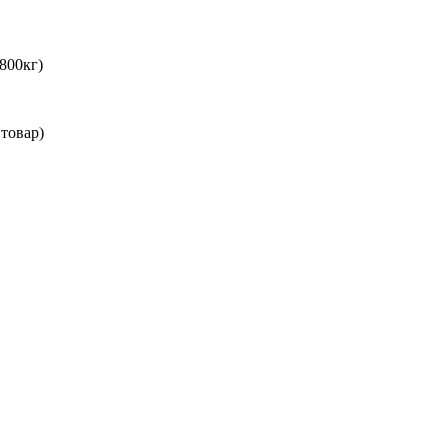
800кг)
товар)